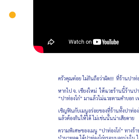
ครัวคุณต๋อย ไม่กินถือว่าผิด!!! ที่ร้านป
หากไป จ. เชียงใหม่ ให้แวะร้านนี้ร้านปาท
“ปาท่องโก๋” มาแล้วไม่แวะตามคำบอก เหม
เชิญฟินกับเมนูอร่อยของที่ร้านทั้งปาท่องโ
แล้วต้องกินให้ได้ ไม่เช่นนั้นน่าเสียดาย
ความพิเศษของเมนู “ปาท่องโก๋” ทางร้านเล
นำมาทอด ได้ปาท่องโก๋กรอบนอกนุ่มใน ไม่