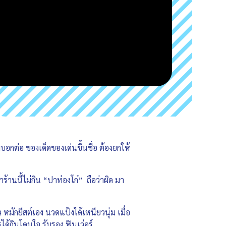
บอกต่อ ของเด็ดของเด่นขึ้นชื่อ ต้องยกให้
ร้านนี้ไม่กิน “ปาท่องโก๋” ถือว่าผิด มา
มักยีสต์เอง นวดแป้งได้เหนียวนุ่ม เมื่อ
ด้กินโดนใจ รับรอง ฟินเว่อร์