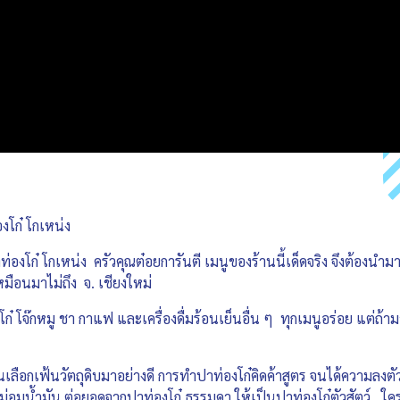
าท่องโก๋ โกเหน่ง
่องโก๋ โกเหน่ง ครัวคุณต๋อยการันตี เมนูของร้านนี้เด็ดจริง จึงต้องนำมา
ือนมาไม่ถึง จ. เชียงใหม่
ก๋ โจ๊กหมู ชา กาแฟ และเครื่องดื่มร้อนเย็นอื่น ๆ ทุกเมนูอร่อย แต่ถ้ามา
ือกเฟ้นวัตถุดิบมาอย่างดี การทำปาท่องโก๋คิดค้าสูตร จนได้ความลงตัว ห
อมน้ำมัน ต่อยอดจากปาท่องโก๋ ธรรมดา ให้เป็นปาท่องโก๋ตัวสัตว์ ใครไ