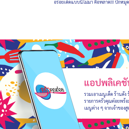
อร่อยเด็ดแบบนี้ไม่มา คือพลาด!!! ปักหมุ
แอปพลิเคชั
รวมเอาเมนูเด็ด ร้านดัง
รายการครัวคุณต๋อยพร้
เมนูต่าง ๆ จากเจ้าของสู