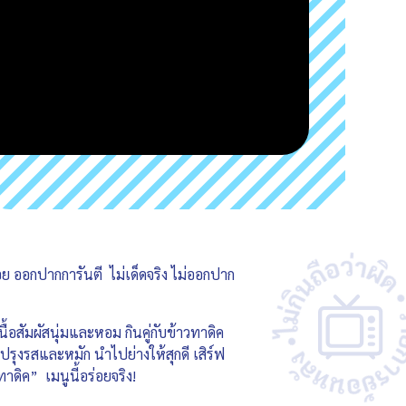
ต๋อย ออกปากการันตี ไม่เด็ดจริง ไม่ออกปาก
ื้อสัมผัสนุ่มและหอม กินคู่กับข้าวทาดิค
าปรุงรสและหมัก นำไปย่างให้สุกดี เสิร์ฟ
าดิค” เมนูนี้อร่อยจริง!