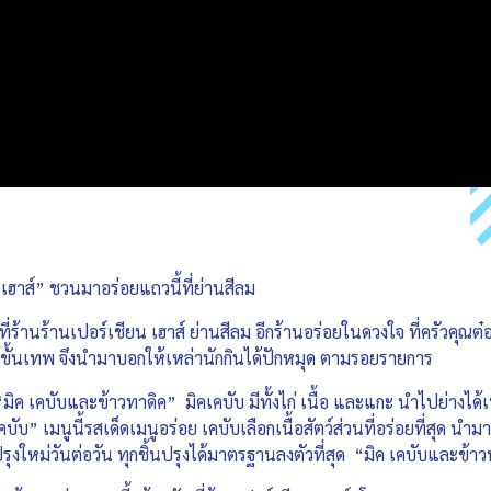
น เฮาส์” ชวนมาอร่อยแถวนี้ที่ย่านสีลม
 ที่ร้านร้านเปอร์เชียน เฮาส์ ย่านสีลม อีกร้านอร่อยในดวงใจ ที่ครัวคุณ
ด้ขั้นเทพ จึงนำมาบอกให้เหล่านักกินได้ปักหมุด ตามรอยรายการ
ิค เคบับและข้าวทาดิค” มิคเคบับ มีทั้งไก่ เนื้อ และแกะ นำไปย่างได้เน
บ” เมนูนี้รสเด็ดเมนูอร่อย เคบับเลือกเนื้อสัตว์ส่วนที่อร่อยที่สุด นำม
ปรุงใหม่วันต่อวัน ทุกชิ้นปรุงได้มาตรฐานลงตัวที่สุด “มิค เคบับและข้าวท