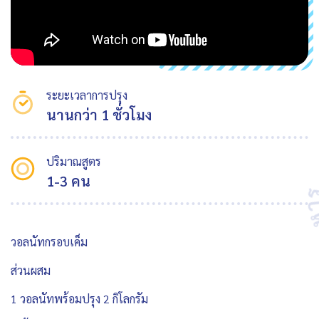
ระยะเวลาการปรุง
นานกว่า 1 ชั่วโมง
ปริมาณสูตร
1-3 คน
วอลนัทกรอบเค็ม
ส่วนผสม
1 วอลนัทพร้อมปรุง 2 กิโลกรัม