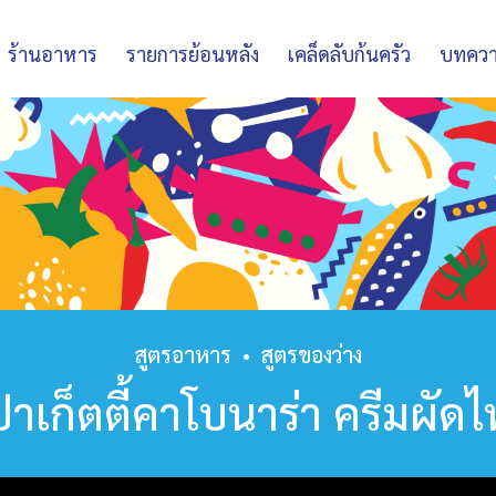
ร้านอาหาร
รายการย้อนหลัง
เคล็ดลับก้นครัว
บทคว
สูตรอาหาร
•
สูตรของว่าง
าเก็ตตี้คาโบนาร่า ครีมผัด