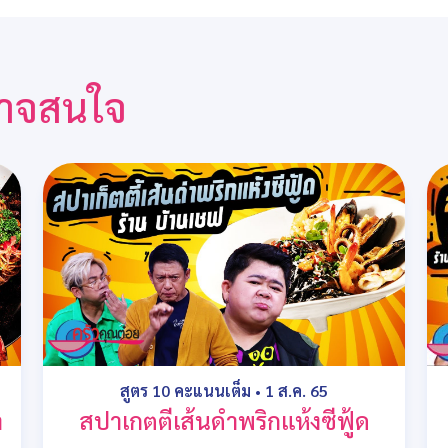
ณอาจสนใจ
สูตร 10 คะแนนเต็ม
•
1 ส.ค. 65
า
สปาเกตตีเส้นดำพริกแห้งซีฟู้ด