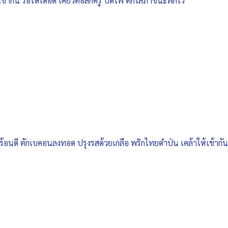
้ากัน รอให้เดือด เคี่ยวต่อสักครู่ ปิดไฟ ตักใส่ภาชนะพักไว้
ห้ร้อนดี ตักเบคอนลงทอด ปรุงรสด้วยเกลือ พริกไทยดำป่น เคล้าให้เข้า