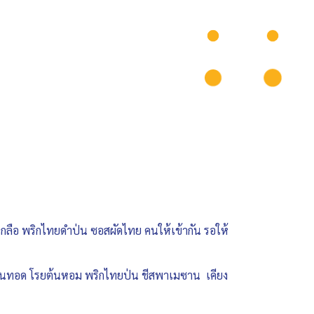
กเกลือ พริกไทยดำป่น ซอสผัดไทย คนให้เข้ากัน รอให้
บคอนทอด โรยต้นหอม พริกไทยป่น ชีสพาเมซาน เคียง