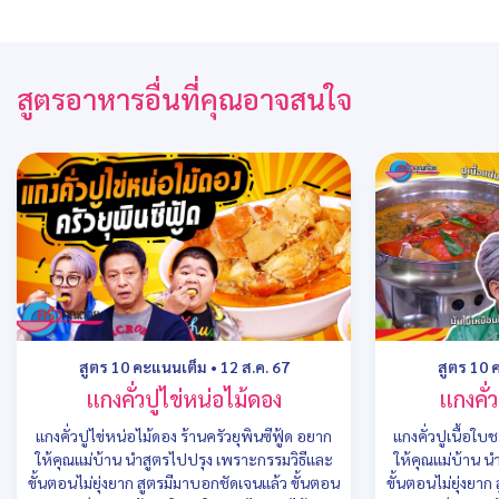
สูตรอาหารอื่นที่คุณอาจสนใจ
สูตร 10 คะแนนเต็ม
•
12 ส.ค. 67
สูตร 10 
แกงคั่วปูไข่หน่อไม้ดอง
แกงคั่
แกงคั่วปูไข่หน่อไม้ดอง ร้านครัวยุพินซีฟู้ด อยาก
แกงคั่วปูเนื้อใ
ให้คุณแม่บ้าน นำสูตรไปปรุง เพราะกรรมวิธีและ
ให้คุณแม่บ้าน น
ขั้นตอนไม่ยุ่งยาก สูตรมีมาบอกชัดเจนแล้ว ขั้นตอน
ขั้นตอนไม่ยุ่งยา