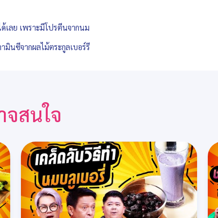
ย็นได้เลย เพราะมีโปรตีนจากนม
ามินซีจากผลไม้ตระกูลเบอร์รี
ณอาจสนใจ