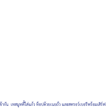
เข้ากัน เทสมูทตี้ใส่แก้ว ท็อปด้วยเนยถั่ว และสตรอว์เบอรีพร้อมเสิร์ฟ