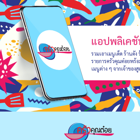
แอปพลิเคชั
รวมเอาเมนูเด็ด ร้านดัง
รายการครัวคุณต๋อยพร้
เมนูต่าง ๆ จากเจ้าของสู