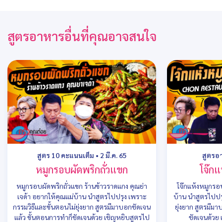
สูตรอาหารอื่นที่คุณอาจสนใจ
สูตร 10 คะแนนเต็ม
•
2 มี.ค. 65
สูตรอ
หมูกรอบผัดพริกถั่วแขก
โจ๊กแ
หมูกรอบผัดพริกถั่วแขก ร้านข้าวราดแกง คุณย่า
โจ๊กแห้งหมูกรอ
เจด้า อยากให้คุณแม่บ้าน นำสูตรไปปรุง เพราะ
บ้าน นำสูตรไปปร
กรรมวิธีและขั้นตอนไม่ยุ่งยาก สูตรมีมาบอกชัดเจน
ยุ่งยาก สูตรมีม
แล้ว ขั้นตอนการทำก็ชัดเจนด้วย เชิญหยิบสูตรไป
ชัดเจนด้วย 