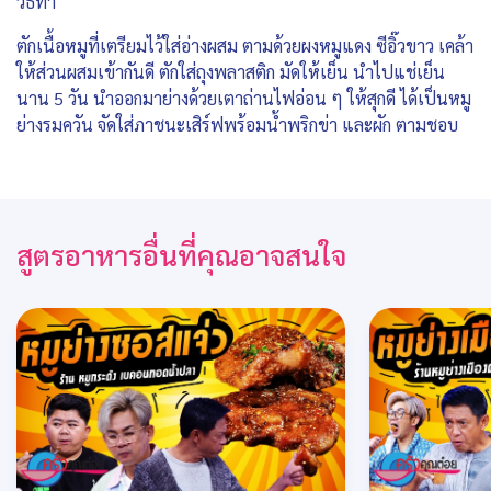
วิธีทำ
ตักเนื้อหมูที่เตรียมไว้ใส่อ่างผสม ตามด้วยผงหมูแดง ซีอิ๊วขาว เคล้า
ให้ส่วนผสมเข้ากันดี ตักใส่ถุงพลาสติก มัดให้เย็น นำไปแช่เย็น
นาน 5 วัน นำออกมาย่างด้วยเตาถ่านไฟอ่อน ๆ ให้สุกดี ได้เป็นหมู
ย่างรมควัน จัดใส่ภาชนะเสิร์ฟพร้อมน้ำพริกข่า และผัก ตามชอบ
สูตรอาหารอื่นที่คุณอาจสนใจ