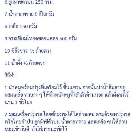
6 ลูกผักชีคั่วป่น 250 กรัม
7 น้ำตาลทราย 5 กิโลกรัม
8 เกลือ 150 กรัม
9 กระเทียมไทยดขลกแหลก 500 กรัม
10 ซีอิ๊วขาว ½ ถ้วยตวง
11 น้ำผึ้ง ½ ถ้วยตวง
วิธีทำ
1 นำหมูพร้อมปรุงที่เตรียมไว้ ขึ้นแขวน จากนั้นนำน้ำส้มสายชู
ผสมเกลือ ทาบาง ๆ ให้ทั่วหนังหมูทั้งลำตัวด้านนอก แล้วผึ่งลมไว้
นาน 1 ชั่วโมง
2 ผสมเครื่องปรุงรส โดยตักผงพะโล้ ใส่อ่างผสม ตามด้วยผงปรุงรส
พริกไทยดำป่น ลูกผักชีคั่วป่น น้ำตาลทราย และเกลือ คนให้ส่วน
ผสมเข้ากันดี ตักใส่ภาชนะพักไว้