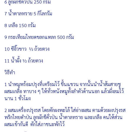
6 ลูกผักชีคั่วป่น 250 กรัม
7 น้ำตาลทราย 5 กิโลกรัม
8 เกลือ 150 กรัม
9 กระเทียมไทยดขลกแหลก 500 กรัม
10 ซีอิ๊วขาว ½ ถ้วยตวง
11 น้ำผึ้ง ½ ถ้วยตวง
วิธีทำ
1 นำหมูพร้อมปรุงที่เตรียมไว้ ขึ้นแขวน จากนั้นนำน้ำส้มสายชู
ผสมเกลือ ทาบาง ๆ ให้ทั่วหนังหมูทั้งลำตัวด้านนอก แล้วผึ่งลมไว้
นาน 1 ชั่วโมง
2 ผสมเครื่องปรุงรส โดยตักผงพะโล้ ใส่อ่างผสม ตามด้วยผงปรุงรส
พริกไทยดำป่น ลูกผักชีคั่วป่น น้ำตาลทราย และเกลือ คนให้ส่วน
ผสมเข้ากันดี ตักใส่ภาชนะพักไว้