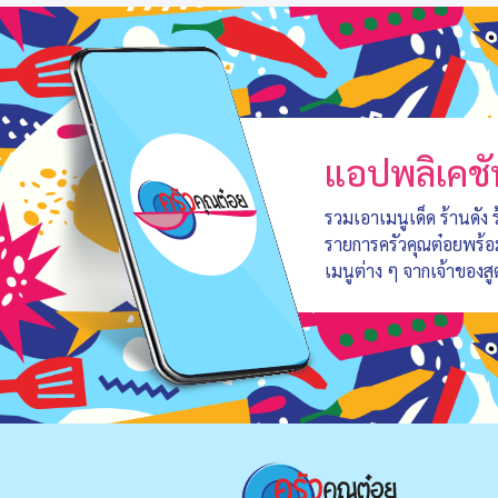
แอปพลิเคชั
รวมเอาเมนูเด็ด ร้านดัง
รายการครัวคุณต๋อยพร้
เมนูต่าง ๆ จากเจ้าของสู