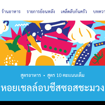
ร้านอาหาร
รายการย้อนหลัง
เคล็ดลับก้นครัว
บทคว
สูตรอาหาร
•
สูตร 10 คะแนนเต็ม
หอยเชลล์อบชีสซอสชะมวง