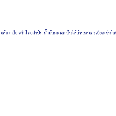
ียมสับ เกลือ พริกไทยดำป่น น้ำมันมะกอก ปั่นให้ส่วนผสมละเอียดเข้ากั