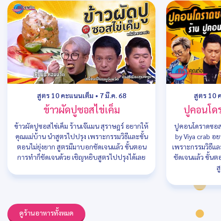
สูตร 10 คะแนนเต็ม
•
7 มี.ค. 68
สูตร 10 
ข้าวผัดปูซอสไข่เค็ม
ปูคอนโด
ข้าวผัดปูซอสไข่เค็ม ร้านเจ๊แมน สุราษฎร์ อยากให้
ปูคอนโดราดซอสไ
คุณแม่บ้าน นำสูตรไปปรุง เพราะกรรมวิธีและขั้น
by Viya crab อย
ตอนไม่ยุ่งยาก สูตรมีมาบอกชัดเจนแล้ว ขั้นตอน
เพราะกรรมวิธีและ
การทำก็ชัดเจนด้วย เชิญหยิบสูตรไปปรุงได้เลย
ชัดเจนแล้ว ขั้น
ส
ดูร้านอาหารทั้งหมด