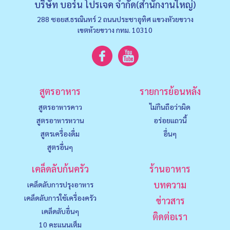
บริษัท บอร์น โปรเจค จำกัด(สำนักงานใหญ่)
288 ซอยส.ธรณินทร์ 2 ถนนประชาอุทิศ แขวงหัวยขวาง
เขตห้วยขวาง กทม. 10310
สูตรอาหาร
รายการย้อนหลัง
สูตรอาหารคาว
ไม่กินถือว่าผิด
สูตรอาหารหวาน
อร่อยแถวนี้
สูตรเครื่องดื่ม
อื่นๆ
สูตรอื่นๆ
เคล็ดลับก้นครัว
ร้านอาหาร
บทความ
เคล็ดลับการปรุงอาหาร
เคล็ดลับการใช้เครื่องครัว
ข่าวสาร
เคล็ดลับอื่นๆ
ติดต่อเรา
10 คะแนนเต็ม