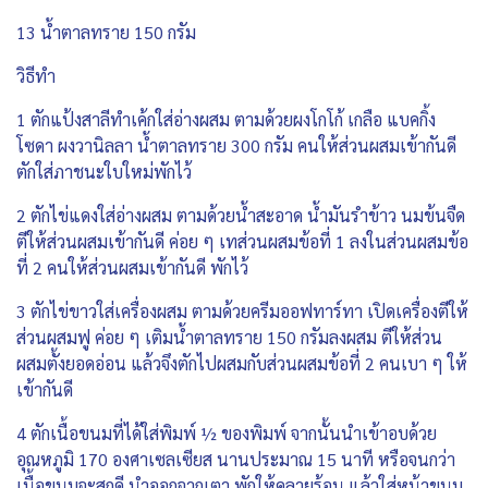
13 น้ำตาลทราย 150 กรัม
วิธีทำ
1 ตักแป้งสาลีทำเค้กใส่อ่างผสม ตามด้วยผงโกโก้ เกลือ แบคกิ้ง
โซดา ผงวานิลลา น้ำตาลทราย 300 กรัม คนให้ส่วนผสมเข้ากันดี
ตักใส่ภาชนะใบใหม่พักไว้
2 ตักไข่แดงใส่อ่างผสม ตามด้วยน้ำสะอาด น้ำมันรำข้าว นมข้นจืด
ตีให้ส่วนผสมเข้ากันดี ค่อย ๆ เทส่วนผสมข้อที่ 1 ลงในส่วนผสมข้อ
ที่ 2 คนให้ส่วนผสมเข้ากันดี พักไว้
3 ตักไข่ขาวใส่เครื่องผสม ตามด้วยครีมออฟทาร์ทา เปิดเครื่องตีให้
ส่วนผสมฟู ค่อย ๆ เติมน้ำตาลทราย 150 กรัมลงผสม ตีให้ส่วน
ผสมตั้งยอดอ่อน แล้วจึงตักไปผสมกับส่วนผสมข้อที่ 2 คนเบา ๆ ให้
เข้ากันดี
4 ตักเนื้อขนมที่ได้ใส่พิมพ์ ½ ของพิมพ์ จากนั้นนำเข้าอบด้วย
อุณหภูมิ 170 องศาเซลเซียส นานประมาณ 15 นาที หรือจนกว่า
เนื้อขนมจะสุกดี นำออกจากเตา พักให้คลายร้อน แล้วใส่หน้าขนม