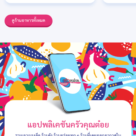
ดูร้านอาหารทั้งหมด
แอปพลิเคชันครัวคุณต๋อย
รวมเอาเมนูเด็ด ร้านดัง ร้านอร่อยทุก ๆ ร้านที่เคยออกอากาศใน