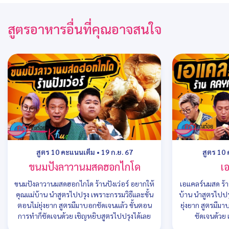
สูตรอาหารอื่นที่คุณอาจสนใจ
สูตร 10 คะแนนเต็ม
•
19 ก.ย. 67
สูตร 10
ขนมปังลาวานมสดฮอกไกโด
เ
ขนมปังลาวานมสดฮอกไกโด ร้านปังเว่อร์ อยากให้
เอแคลร์นมสด ร้า
คุณแม่บ้าน นำสูตรไปปรุง เพราะกรรมวิธีและขั้น
บ้าน นำสูตรไปปร
ตอนไม่ยุ่งยาก สูตรมีมาบอกชัดเจนแล้ว ขั้นตอน
ยุ่งยาก สูตรมีม
การทำก็ชัดเจนด้วย เชิญหยิบสูตรไปปรุงได้เลย
ชัดเจนด้วย 