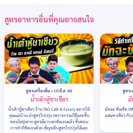
สูตรอาหารอื่นที่คุณอาจสนใจ
สูตรเครื่องดื่ม
•
10 มี.ค. 66
สูตรเค
น้ำเต้าหู้ชาเขียว
ม
น้ำเต้าหู้ชาเขียว ร้าน TAO Café & Eatery อยากให้
มัทฉะ ซันเซ็ท (
คุณแม่บ้าน นำสูตรไปปรุง เพราะกรรมวิธีและขั้น
ผสมชาเขียว กับน
ตอนไม่ยุ่งยาก สูตรมีมาบอกชัดเจนแล้ว ขั้นตอน
การทำก็ชัดเจนด้วย เชิญหยิบสูตรไปปรุงได้เลย