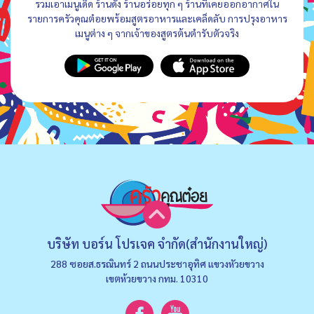
รวมเอาเมนูเด็ด ร้านดัง ร้านอร่อยทุก ๆ ร้านที่เคยออกอากาศใน
รายการครัวคุณต๋อยพร้อมสูตรอาหารและเคล็ดลับ การปรุงอาหาร
เมนูต่าง ๆ จากเจ้าของสูตรต้นตำรับตัวจริง
บริษัท บอร์น โปรเจค จำกัด(สำนักงานใหญ่)
288 ซอยส.ธรณินทร์ 2 ถนนประชาอุทิศ แขวงหัวยขวาง
เขตห้วยขวาง กทม. 10310