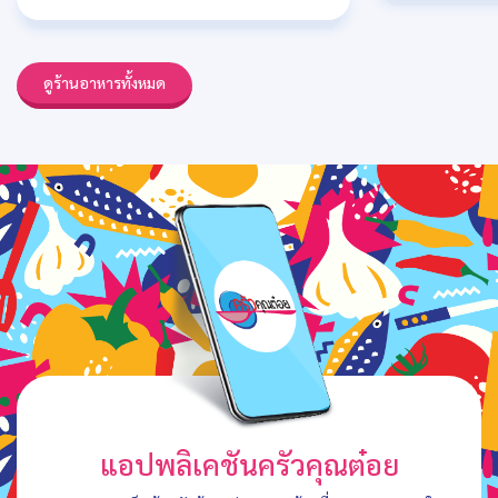
ดูร้านอาหารทั้งหมด
แอปพลิเคชันครัวคุณต๋อย