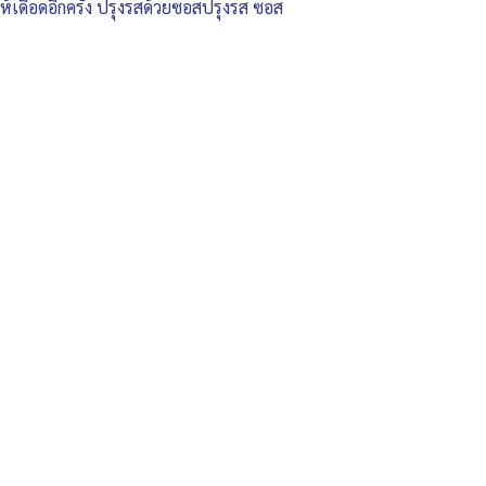
อให้เดือดอีกครั้ง ปรุงรสด้วยซอสปรุงรส ซอส