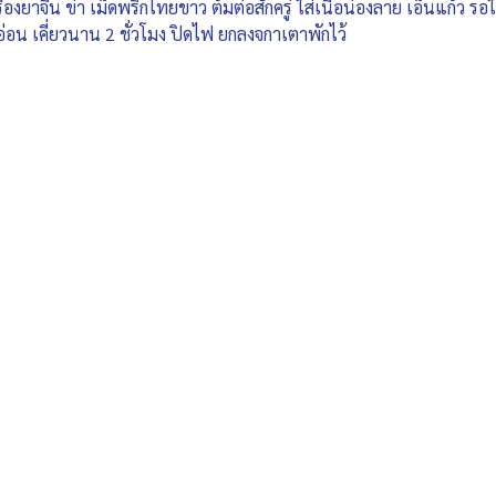
ครื่องยาจีน ข่า เม็ดพริกไทยขาว ต้มต่อสักครู่ ใส่เนื้อน่องลาย เอ็นแก้ว ร
อน เคี่ยวนาน 2 ชั่วโมง ปิดไฟ ยกลงจกาเตาพักไว้