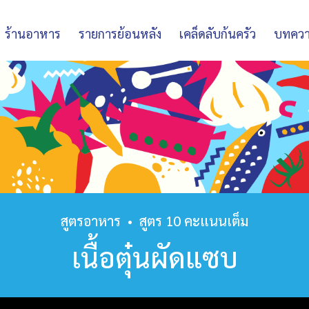
ร้านอาหาร
รายการย้อนหลัง
เคล็ดลับก้นครัว
บทคว
สูตรอาหาร
•
สูตร 10 คะแนนเต็ม
เนื้อตุ๋นผัดแซบ