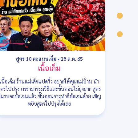
สูตร 10 คะแนนเต็ม
•
28 ต.ค. 65
เนื้อเค็ม
เนื้อเค็ม ร้านแม่เล็กแปดริ้ว อยากให้คุณแม่บ้าน นำ
ูตรไปปรุง เพราะกรรมวิธีและขั้นตอนไม่ยุ่งยาก สูตร
ีมาบอกชัดเจนแล้ว ขั้นตอนการทำก็ชัดเจนด้วย เชิญ
หยิบสูตรไปปรุงได้เลย