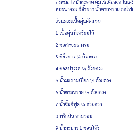
ตั้งหม้อ ใส่น้ำสะอาด ต้มให้เดือดจัด ใส่เ
หอยนางรม ซีอิ๊วขาว น้ำตาลทราย ลดไฟอ่
ส่วนผสมเนื้อตุ๋นผัดแซบ
1 เนื้อตุ๋นที่เตรียมไว้
2 ซอสหอยนางรม
3 ซีอิ๊วขาว ¼ ถ้วยตวง
4 ซอสปรุงรส ¼ ถ้วยตวง
5 น้ำมะขามเปียก ¼ ถ้วยตวง
6 น้ำตาลทราย ¼ ถ้วยตวง
7 น้ำจิ้มซีฟู้ด ¼ ถ้วยตวง
8 พริกป่น ตามชอบ
9 น้ำมะนาว 1 ช้อนโต๊ะ