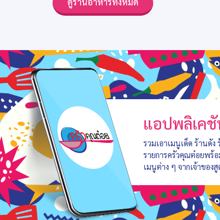
ดูร้านอาหารทั้งหมด
แอปพลิเคชั
รวมเอาเมนูเด็ด ร้านดัง
รายการครัวคุณต๋อยพร้
เมนูต่าง ๆ จากเจ้าของสู