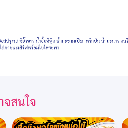
ปรุงรส ซีอิ๊วขาว น้ำจิ้มซีฟู้ด น้ำมะขามเปียก พริกป่น น้ำมะนาว คนใ
 ตักใส่ภาชนะเสิร์ฟพร้อมใบโหระพา
ณอาจสนใจ