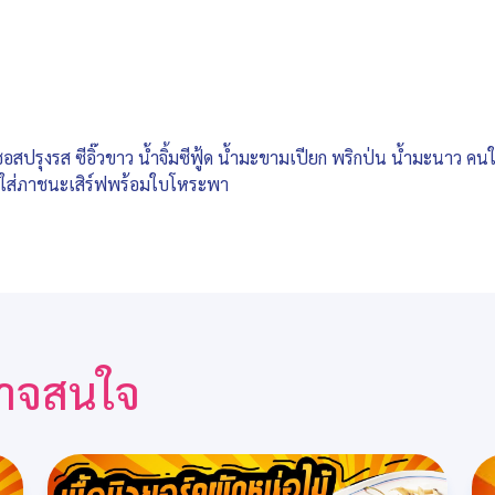
ปรุงรส ซีอิ๊วขาว น้ำจิ้มซีฟู้ด น้ำมะขามเปียก พริกป่น น้ำมะนาว คนใ
 ตักใส่ภาชนะเสิร์ฟพร้อมใบโหระพา
ณอาจสนใจ