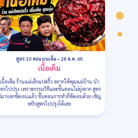
สูตร 10 คะแนนเต็ม
•
28 ต.ค. 65
เนื้อเค็ม
เนื้อเค็ม ร้านแม่เล็กแปดริ้ว อยากให้คุณแม่บ้าน นำ
ูตรไปปรุง เพราะกรรมวิธีและขั้นตอนไม่ยุ่งยาก สูตร
ีมาบอกชัดเจนแล้ว ขั้นตอนการทำก็ชัดเจนด้วย เชิญ
หยิบสูตรไปปรุงได้เลย