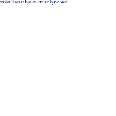
อให้เดือดอีกครั้ง ปรุงรสด้วยซอสปรุงรส ซอส