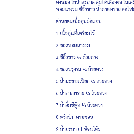
ตั้งหม้อ ใส่น้ำสะอาด ต้มให้เดือดจัด ใส่เ
หอยนางรม ซีอิ๊วขาว น้ำตาลทราย ลดไฟอ่
ส่วนผสมเนื้อตุ๋นผัดแซบ
1 เนื้อตุ๋นที่เตรียมไว้
2 ซอสหอยนางรม
3 ซีอิ๊วขาว ¼ ถ้วยตวง
4 ซอสปรุงรส ¼ ถ้วยตวง
5 น้ำมะขามเปียก ¼ ถ้วยตวง
6 น้ำตาลทราย ¼ ถ้วยตวง
7 น้ำจิ้มซีฟู้ด ¼ ถ้วยตวง
8 พริกป่น ตามชอบ
9 น้ำมะนาว 1 ช้อนโต๊ะ