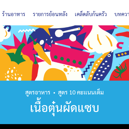
ร้านอาหาร
รายการย้อนหลัง
เคล็ดลับก้นครัว
บทคว
สูตรอาหาร
•
สูตร 10 คะแนนเต็ม
เนื้อตุ๋นผัดแซบ