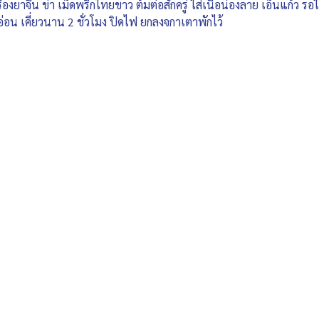
ครื่องยาจีน ข่า เม็ดพริกไทยขาว ต้มต่อสักครู่ ใส่เนื้อน่องลาย เอ็นแก้ว ร
อน เคี่ยวนาน 2 ชั่วโมง ปิดไฟ ยกลงจกาเตาพักไว้