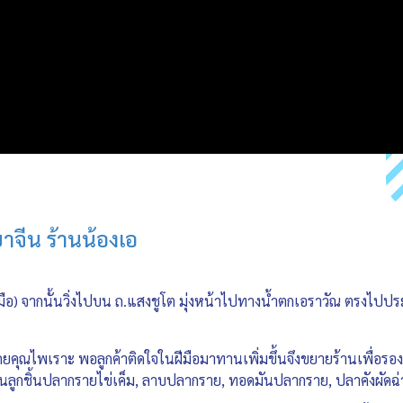
นยาจีน ร้านน้องเอ
้ายมือ) จากนั้นวิ่งไปบน ถ.แสงชูโต มุ่งหน้าไปทางน้ำตกเอราวัณ ตรงไป
โดยคุณไพเราะ พอลูกค้าติดใจในฝีมือมาทานเพิ่มขึ้นจึงขยายร้านเพื่อรองรั
ลูกชิ้นปลากรายไข่เค็ม, ลาบปลากราย, ทอดมันปลากราย, ปลาคังผัดฉ่