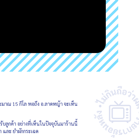
ประมาณ 15 กิโล พอถึง อ.ลาดหญ้า จะเห็น
บลูกค้า อย่างที่เห็นในปัจจุบันมาร้านนี้
า และ ยำผักกระเฉด