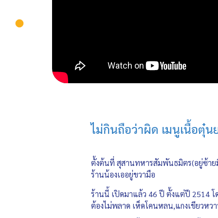
ไม่กินถือว่าผิด เมนูเนื้อตุ๋
ตั้งต้นที่ สุสานทหารสัมพันธมิตร(อยู่ซ
ร้านน้องเออยู่ขวามือ
ร้านนี้ เปิดมาแล้ว 46 ปี ตั้งแต่ปี 2514 
ต้องไม่พลาด เห็ดโคนหลน,แกงเขียวหวาน