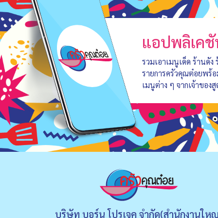
แอปพลิเคชั
รวมเอาเมนูเด็ด ร้านดัง
รายการครัวคุณต๋อยพร้
เมนูต่าง ๆ จากเจ้าของสู
บริษัท บอร์น โปรเจค จำกัด(สำนักงานใหญ