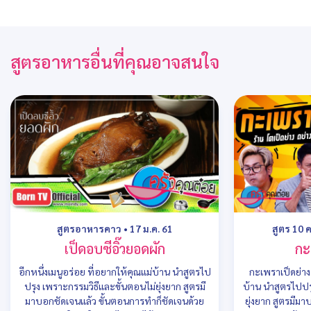
สูตรอาหารอื่นที่คุณอาจสนใจ
สูตรอาหารคาว
•
17 ม.ค. 61
สูตร 10 
เป็ดอบซีอิ๊วยอดผัก
กะ
อีกหนึ่งเมนูอร่อย ที่อยากให้คุณแม่บ้าน นำสูตรไป
กะเพราเป็ดย่าง
ปรุง เพราะกรรมวิธีและขั้นตอนไม่ยุ่งยาก สูตรมี
บ้าน นำสูตรไปปร
มาบอกชัดเจนแล้ว ขั้นตอนการทำก็ชัดเจนด้วย
ยุ่งยาก สูตรมีม