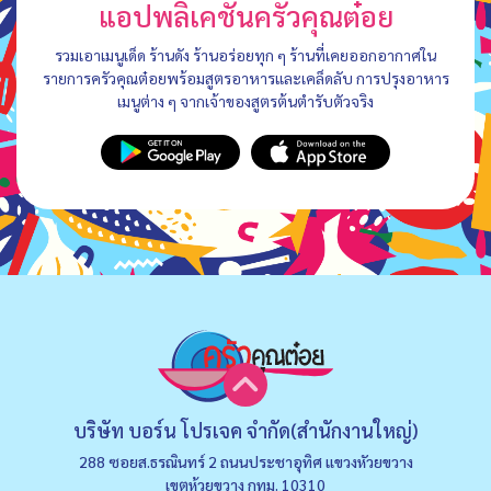
แอปพลิเคชันครัวคุณต๋อย
รวมเอาเมนูเด็ด ร้านดัง ร้านอร่อยทุก ๆ ร้านที่เคยออกอากาศใน
รายการครัวคุณต๋อยพร้อมสูตรอาหารและเคล็ดลับ การปรุงอาหาร
เมนูต่าง ๆ จากเจ้าของสูตรต้นตำรับตัวจริง
บริษัท บอร์น โปรเจค จำกัด(สำนักงานใหญ่)
288 ซอยส.ธรณินทร์ 2 ถนนประชาอุทิศ แขวงหัวยขวาง
เขตห้วยขวาง กทม. 10310