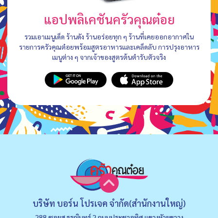
แอปพลิเคชันครัวคุณต๋อย
รวมเอาเมนูเด็ด ร้านดัง ร้านอร่อยทุก ๆ ร้านที่เคยออกอากาศใน
รายการครัวคุณต๋อยพร้อมสูตรอาหารและเคล็ดลับ การปรุงอาหาร
เมนูต่าง ๆ จากเจ้าของสูตรต้นตำรับตัวจริง
บริษัท บอร์น โปรเจค จำกัด(สำนักงานใหญ่)
288 ซอยส.ธรณินทร์ 2 ถนนประชาอุทิศ แขวงหัวยขวาง