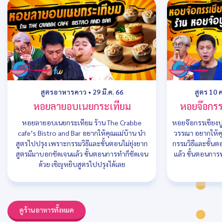
สูตรอาหารคาว
•
29 มี.ค. 66
สูตร 10 
หอยลายอบเนยกระเทียม
หอยจ๊อกรรเ
หอยลายอบเนยกระเทียม ร้าน The Crabbe
หอยจ๊อกรรเชียงปู
cafe’s Bistro and Bar อยากให้คุณแม่บ้าน นำ
วรรณา อยากให้คุ
สูตรไปปรุง เพราะกรรมวิธีและขั้นตอนไม่ยุ่งยาก
กรรมวิธีและขั้นต
สูตรมีมาบอกชัดเจนแล้ว ขั้นตอนการทำก็ชัดเจน
แล้ว ขั้นตอนการ
ด้วย เชิญหยิบสูตรไปปรุงได้เลย
ดูร้านอาหารทั้งหมด