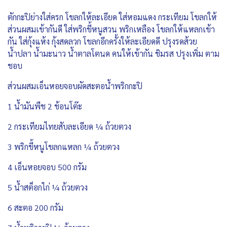
ตักกะปิย่างใส่ครก โขลกให้ละเอียด ใส่หอมแดง กระเทียม โขลกให้
ส่วนผสมเข้ากันดี ใส่พริกขี้หนูสวน พริกเหลือง โขลกให้แหลกเข้า
กัน ใส่กุ้งแห้ง กุ้งสดลวก โขลกอีกครั้งให้ละเอียดดี ปรุงรดส้วย
น้ำปลา น้ำมะนาว น้ำตาลโตนด คนให้เข้ากัน ชิมรส ปรุงเพิ่ม ตาม
ชอบ
ส่วนผสมเอ็นหอยจอบผัดสะตอน้ำพริกกะปิ
1 น้ำมันพืช 2 ช้อนโต๊ะ
2 กระเทียมไทยสับละเอียด ¼ ถ้วยตวง
3 พริกขี้หนูโขลกแหลก ¼ ถ้วยตวง
4 เอ็นหอยจอบ 500 กรัม
5 น้ำสต็อกไก่ ¼ ถ้วยตวง
6 สะตอ 200 กรัม