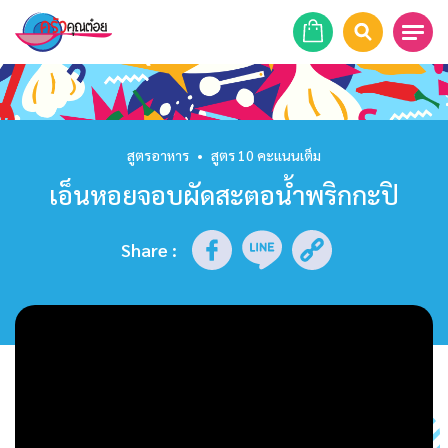
หน้าแรก
สูตรอาหาร
สูตรอาหาร
•
สูตร 10 คะแนนเต็ม
เอ็นหอยจอบผัดสะตอน้ำพริกกะปิ
ร้านอาหาร
รายการย้อนหลัง
Share
:
เคล็ดลับก้นครัว
บทความ
ข่าวสาร
ติดต่อเรา