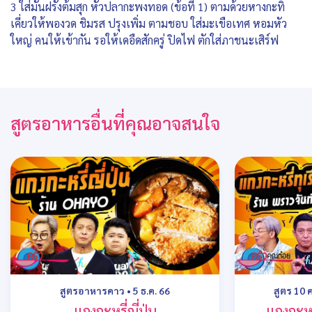
3 ใส่มันฝรั่งต้มสุก หัวปลากะพงทอด (ข้อที่ 1) ตามด้วยหางกะทิ
เคี่ยวให้พองวด ชิมรส ปรุงเพิ่ม ตามชอบ ใส่มะเขือเทศ หอมหัว
ใหญ่ คนให้เข้ากัน รอให้เดอืดสักครู่ ปิดไฟ ตักใส่ภาชนะเสิร์ฟ
สูตรอาหารอื่นที่คุณอาจสนใจ
สูตรอาหารคาว
•
5 ธ.ค. 66
สูตร 10 
แกงกะหรี่ญี่ปุ่น
แกงกะหร