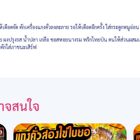
้เดือดจัด ตักเครื่องแกงคั่วลงละลาย รอให้เดือดอีกครั้ง ใส่กระดูกหมูอ่อ
ผงปรุงรส น้ำปลา เกลือ ซอสหอยนางรม พริกไทยป่น คนให้ส่วนผสมเข้ากั
 ตักใส่ภาชนะเสิร์ฟ
ณอาจสนใจ