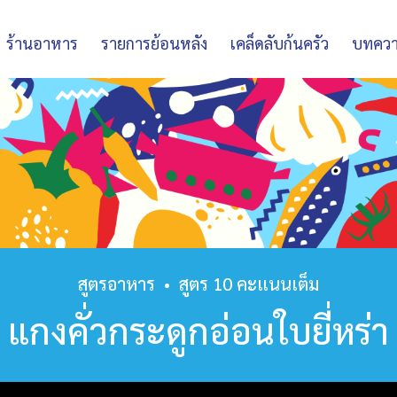
ร้านอาหาร
รายการย้อนหลัง
เคล็ดลับก้นครัว
บทคว
สูตรอาหาร
•
สูตร 10 คะแนนเต็ม
แกงคั่วกระดูกอ่อนใบยี่หร่า