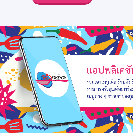
แอปพลิเคชั
รวมเอาเมนูเด็ด ร้านดัง
รายการครัวคุณต๋อยพร้
เมนูต่าง ๆ จากเจ้าของสู