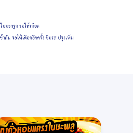
น ใบมะกรูด รอให้เดือด
น รอให้เดือดอีกครั้ง ชิมรส ปรุงเพิ่ม