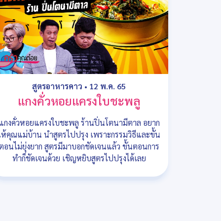
สูตรอาหารคาว
•
12 พ.ค. 65
แกงคั่วหอยแครงใบชะพลู
แกงคั่วหอยแครงใบชะพลู ร้านปิ่นโตนามีตาล อยาก
ให้คุณแม่บ้าน นำสูตรไปปรุง เพราะกรรมวิธีและขั้น
ตอนไม่ยุ่งยาก สูตรมีมาบอกชัดเจนแล้ว ขั้นตอนการ
ทำก็ชัดเจนด้วย เชิญหยิบสูตรไปปรุงได้เลย