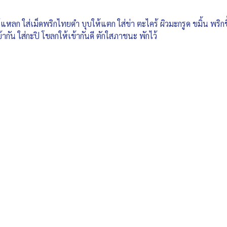
้แหลก ใส่เม็ดพริกไทยดำ บุบให้แตก ใส่ข่า ตะไคร้ ผิวมะกรูด ขมิ้น พร
กัน ใส่กะปิ โขลกให้เข้ากันดี ตักใสภาชนะ พักไว้