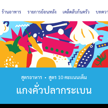
ร้านอาหาร
รายการย้อนหลัง
เคล็ดลับก้นครัว
บทคว
สูตรอาหาร
•
สูตร 10 คะแนนเต็ม
แกงคั่วปลากระเบน