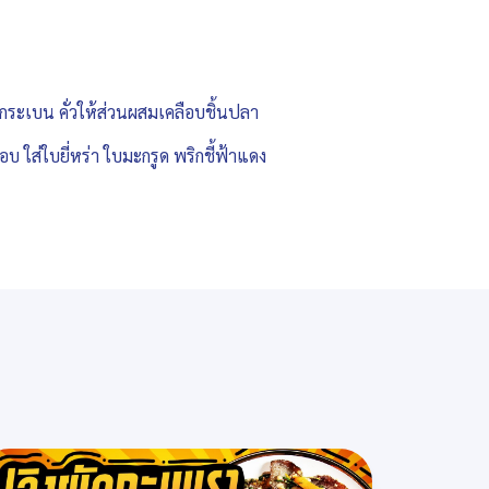
ปลากระเบน คั่วให้ส่วนผสมเคลือบชิ้นปลา
บ ใส่ใบยี่หร่า ใบมะกรูด พริกชี้ฟ้าแดง