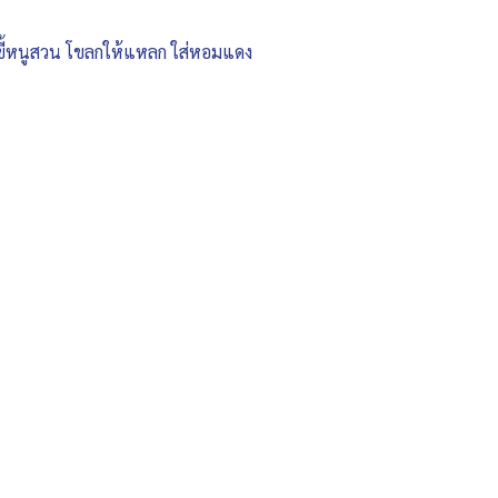
ิกขี้หนูสวน โขลกให้แหลก ใส่หอมแดง