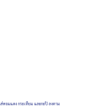
ัน ใส่หอมแดง กระเทียม และกะปิ ลงตาม