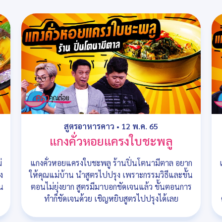
สูตรอาหารคาว
•
12 พ.ค. 65
แกงคั่วหอยแครงใบชะพลู
่
แกงคั่วหอยแครงใบชะพลู ร้านปิ่นโตนามีตาล อยาก
ง
ให้คุณแม่บ้าน นำสูตรไปปรุง เพราะกรรมวิธีและขั้น
น
ตอนไม่ยุ่งยาก สูตรมีมาบอกชัดเจนแล้ว ขั้นตอนการ
ทำก็ชัดเจนด้วย เชิญหยิบสูตรไปปรุงได้เลย