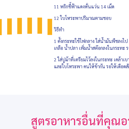
11 พริกชี้ฟ้าแดงหั่นแว่น 14 เม็ด
12 ใบโหระพาปริมาณตามชอบ
วิธีทำ
1 ตั้งกระทะใช้ไฟกลาง ใส่น้ำมันพืชลงไป 
เกลือ น้ำปลา เพิ่มน้ำสต๊อกลงในกระทะ รอใ
2 ใส่ปูม้าที่เตรียมไว้ลงในกระทะ เคล้าเบา
และใบโหระพา คนให้ข้ากัน รอให้เดือดสัก
สูตรอาหารอื่นที่คุ