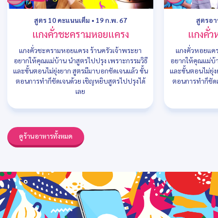
สูตร 10 คะแนนเต็ม
•
19 ก.พ. 67
สูตรอ
แกงคั่วชะครามหอยแครง
แกงคั่
แกงคั่วชะครามหอยแครง ร้านครัวเจ้าพระยา
แกงคั่วหอยแคร
อยากให้คุณแม่บ้าน นำสูตรไปปรุง เพราะกรรมวิธี
อยากให้คุณแม่บ้
และขั้นตอนไม่ยุ่งยาก สูตรมีมาบอกชัดเจนแล้ว ขั้น
และขั้นตอนไม่ยุ่
ตอนการทำก็ชัดเจนด้วย เชิญหยิบสูตรไปปรุงได้
ตอนการทำก็ชัดเ
เลย
ดูร้านอาหารทั้งหมด