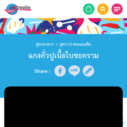
หน้าแรก
สูตรอาหาร
สูตรอาหาร
•
สูตร 10 คะแนนเต็ม
แกงคั่วปูเนื้อใบชะคราม
ร้านอาหาร
รายการย้อนหลัง
Share
:
เคล็ดลับก้นครัว
บทความ
ข่าวสาร
ติดต่อเรา