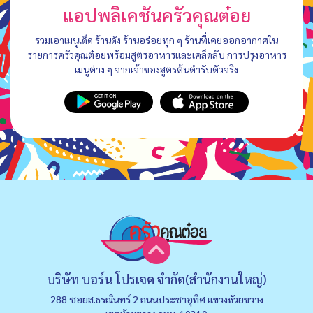
แอปพลิเคชันครัวคุณต๋อย
รวมเอาเมนูเด็ด ร้านดัง ร้านอร่อยทุก ๆ ร้านที่เคยออกอากาศใน
รายการครัวคุณต๋อยพร้อมสูตรอาหารและเคล็ดลับ การปรุงอาหาร
เมนูต่าง ๆ จากเจ้าของสูตรต้นตำรับตัวจริง
บริษัท บอร์น โปรเจค จำกัด(สำนักงานใหญ่)
288 ซอยส.ธรณินทร์ 2 ถนนประชาอุทิศ แขวงหัวยขวาง