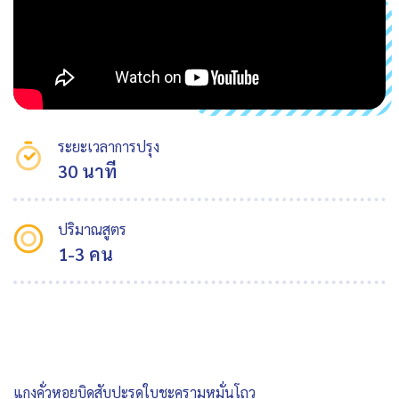
ระยะเวลาการปรุง
30 นาที
ปริมาณสูตร
1-3 คน
แกงคั่วหอยบิดสับปะรดใบชะครามหมั่นโถว