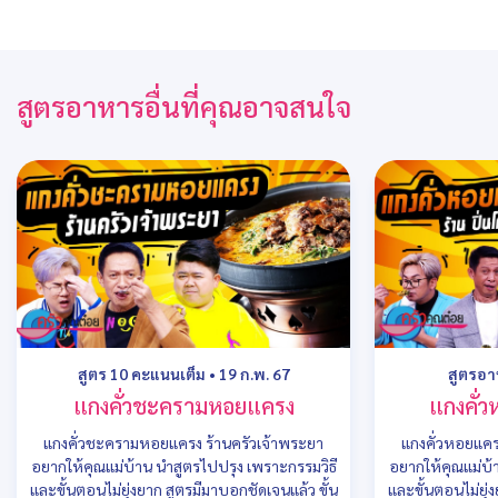
สูตรอาหารอื่นที่คุณอาจสนใจ
สูตร 10 คะแนนเต็ม
•
19 ก.พ. 67
สูตรอ
แกงคั่วชะครามหอยแครง
แกงคั่
แกงคั่วชะครามหอยแครง ร้านครัวเจ้าพระยา
แกงคั่วหอยแคร
อยากให้คุณแม่บ้าน นำสูตรไปปรุง เพราะกรรมวิธี
อยากให้คุณแม่บ้
และขั้นตอนไม่ยุ่งยาก สูตรมีมาบอกชัดเจนแล้ว ขั้น
และขั้นตอนไม่ยุ่