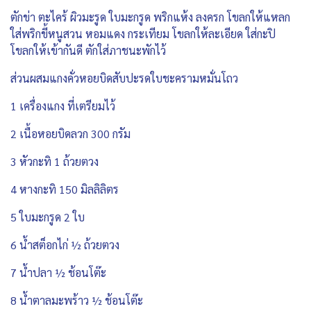
ตักข่า ตะไคร้ ผิวมะรูด ใบมะกรูด พริกแห้ง ลงครก โขลกให้แหลก
ใส่พริกขี้หนูสวน หอมแดง กระเทียม โขลกให้ละเอียด ใส่กะปิ
โขลกให้เข้ากันดี ตักใส่ภาชนะพักไว้
ส่วนผสมแกงคั่วหอยบิดสับปะรดใบชะครามหมั่นโถว
1 เครื่องแกง ที่เตรียมไว้
2 เนื้อหอยบิดลวก 300 กรัม
3 หัวกะทิ 1 ถ้วยตวง
4 หางกะทิ 150 มิลลิลิตร
5 ใบมะกรูด 2 ใบ
6 น้ำสต็อกไก่ ½ ถ้วยตวง
7 น้ำปลา ½ ช้อนโต๊ะ
8 น้ำตาลมะพร้าว ½ ช้อนโต๊ะ