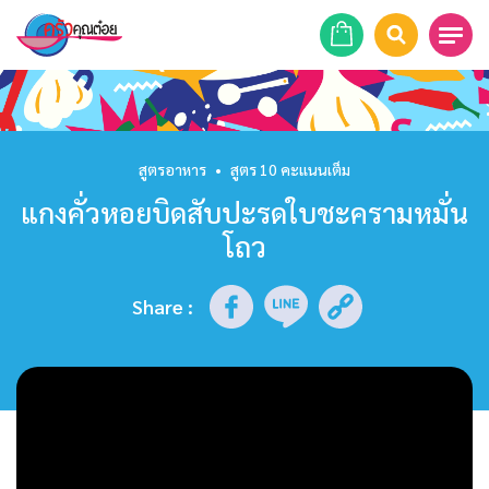
หน้าแรก
สูตรอาหาร
สูตรอาหาร
•
สูตร 10 คะแนนเต็ม
แกงคั่วหอยบิดสับปะรดใบชะครามหมั่น
ร้านอาหาร
โถว
รายการย้อนหลัง
Share
:
เคล็ดลับก้นครัว
บทความ
ข่าวสาร
ติดต่อเรา