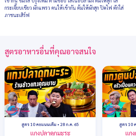
เข้ากัน ชิมรส ปรุงเพิ่ม ตามชอบ ใส่เนื้อปลามง ต้มให้สุก ใส่
กระเจี๊ยบเขียว ผักแพรว คนให้เข้ากัน ต้มให้ผักสุก ปิดไฟ ตักใส่
ภาชนะเสิร์ฟ
สูตรอาหารอื่นที่คุณอาจสนใจ
สูตร 10 คะแนนเต็ม
•
28 ก.ค. 65
สูตร 10 
แกงปลาดุกมะระ
แกง