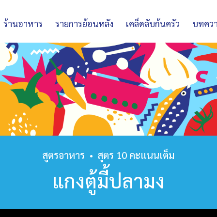
ร้านอาหาร
รายการย้อนหลัง
เคล็ดลับก้นครัว
บทคว
สูตรอาหาร
•
สูตร 10 คะแนนเต็ม
แกงตู้มี้ปลามง