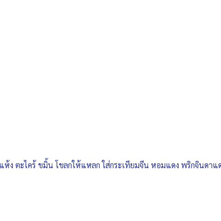
แห้ง ตะไคร้ ขมิ้น โขลกให้แหลก ใส่กระเทียมจีน หอมแดง พริกจินดาแด