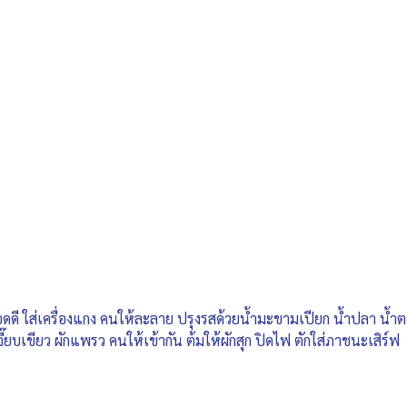
ือดดี ใส่เครื่องแกง คนให้ละลาย ปรุงรสด้วยน้ำมะขามเปียก น้ำปลา น้ำต
ี๊ยบเขียว ผักแพรว คนให้เข้ากัน ต้มให้ผักสุก ปิดไฟ ตักใส่ภาชนะเสิร์ฟ