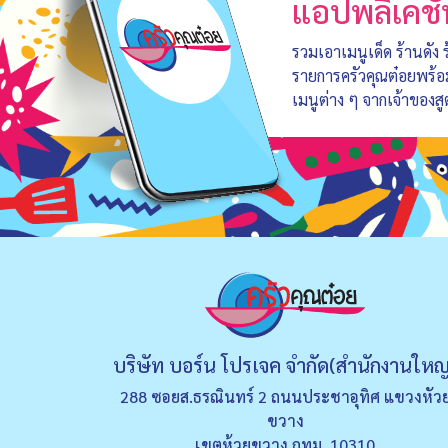
แอปพลิเคชั
รวมเอาเมนูเด็ด ร้านดัง
รายการครัวคุณต๋อยพร้
เมนูต่าง ๆ จากเจ้าของสู
บริษัท บอร์น โปรเจค จำกัด(สำนักงานใหญ
288 ซอยส.ธรณินทร์ 2 ถนนประชาอุทิศ แขวงหัว
ขวาง
เขตห้วยขวาง กทม. 10310