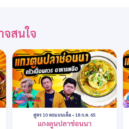
ณอาจสนใจ
สูตร 10 คะแนนเต็ม
•
18 ก.ค. 65
แกงตูนปลาช่อนนา