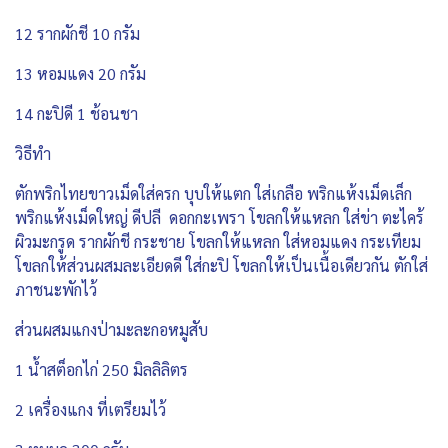
12 รากผักชี 10 กรัม
13 หอมแดง 20 กรัม
14 กะปิดี 1 ช้อนชา
วิธีทำ
ตักพริกไทยขาวเม็ดใส่ครก บุบให้แตก ใส่เกลือ พริกแห้งเม็ดเล็ก
พริกแห้งเม็ดใหญ่ ดีปลี ดอกกะเพรา โขลกให้แหลก ใส่ข่า ตะไคร้
ผิวมะกรูด รากผักชี กระชาย โขลกให้แหลก ใส่หอมแดง กระเทียม
โขลกให้ส่วนผสมละเอียดดี ใส่กะปิ โขลกให้เป็นเนื้อเดียวกัน ตักใส่
ภาชนะพักไว้
ส่วนผสมแกงป่ามะละกอหมูสับ
1 น้ำสต็อกไก่ 250 มิลลิลิตร
2 เครื่องแกง ที่เตรียมไว้