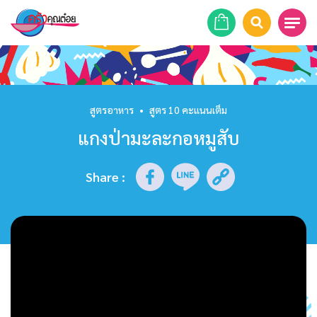
หน้าแรก
สูตรอาหาร
สูตรอาหาร
•
สูตร 10 คะแนนเต็ม
แกงป่ามะละกอหมูสับ
ร้านอาหาร
รายการย้อนหลัง
Share
:
เคล็ดลับก้นครัว
บทความ
ข่าวสาร
ติดต่อเรา