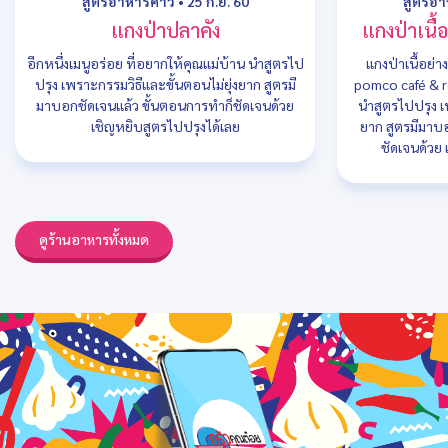
สูตรอาหารคาว
•
25 ก.ย. 60
สูตรอ
แกงป่าปลาคัง
แกงป่าเนื
อีกหนึ่งเมนูอร่อย ที่อยากให้คุณแม่บ้าน นำสูตรไป
แกงป่าเนื้อย่
ปรุง เพราะกรรมวิธีและขั้นตอนไม่ยุ่งยาก สูตรมี
pomco café & r
มาบอกชัดเจนแล้ว ขั้นตอนการทำก็ชัดเจนด้วย
นำสูตรไปปรุง เพ
เชิญหยิบสูตรไปปรุงได้เลย
ยาก สูตรมีมาบ
ชัดเจนด้วย 
ดูร้านอาหารทั้งหมด