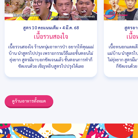
สูตร 10 คะแนนเต็ม
•
4 มี.ค. 68
สูตรอ
เนื้อรวนสองใจ
เนื้
เนื้อรวนสองใจ ร้านหนุ่มอาหารป่า อยากให้คุณแม่
เนื้อหนอกแดดเดี
บ้าน นำสูตรไปปรุง เพราะกรรมวิธีและขั้นตอนไม่
แม่บ้าน นำสูตรไ
ยุ่งยาก สูตรมีมาบอกชัดเจนแล้ว ขั้นตอนการทำก็
ไม่ยุ่งยาก สูตรม
ชัดเจนด้วย เชิญหยิบสูตรไปปรุงได้เลย
ก็ชัดเจนด้ว
ดูร้านอาหารทั้งหมด