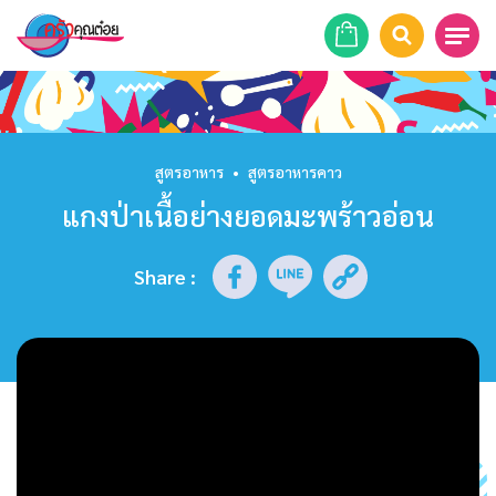
หน้าแรก
สูตรอาหาร
สูตรอาหาร
•
สูตรอาหารคาว
แกงป่าเนื้อย่างยอดมะพร้าวอ่อน
ร้านอาหาร
รายการย้อนหลัง
Share
:
เคล็ดลับก้นครัว
บทความ
ข่าวสาร
ติดต่อเรา