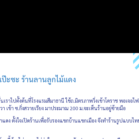
มแป๊ะซะ ร้านลานลูกไม้แดง
ั้นเราไปตั้งต้นที่โรงแรมสีมาธานี ใช้ถ.มิตรภาพวิ่งเข้าโคราช พอเจอ
า เข้า ซ.กิ่งสวายเรียง มาประมาณ 200 ม.จะเห็นร้านอยู่ซ้ายมือ
คุณอาแดง ตั้งใจเปิดร้านเพื่อรับรองแขกบ้านแขกเมือง จึงทำร้านรูปแบบ