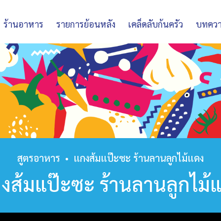
ร้านอาหาร
รายการย้อนหลัง
เคล็ดลับก้นครัว
บทคว
สูตรอาหาร
•
แกงส้มแป๊ะซะ ร้านลานลูกไม้แดง
งส้มแป๊ะซะ ร้านลานลูกไม้