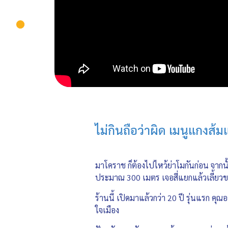
ไม่กินถือว่าผิด เมนูแกงส้
มาโคราช ก็ต้องไปไหว้ย่าโมกันก่อน จากน
ประมาณ 300 เมตร เจอสี่แยกแล้วเลี้ยวขว
ร้านนี้ เปิดมาแล้วกว่า 20 ปี รุ่นแรก 
ใจเมือง