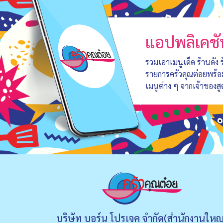
แอปพลิเคชั
รวมเอาเมนูเด็ด ร้านดัง
รายการครัวคุณต๋อยพร้
เมนูต่าง ๆ จากเจ้าของสู
บริษัท บอร์น โปรเจค จำกัด(สำนักงานใหญ