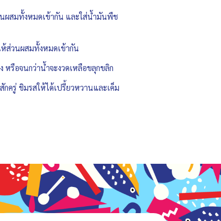
่วนผสมทั้งหมดเข้ากัน และใส่น้ำมันพืช
ดให้ส่วนผสมทั้งหมดเข้ากัน
มง หรือจนกว่าน้ำจะงวดเหลือขลุกขลิก
กครู่ ชิมรสให้ได้เปรี้ยวหวานและเค็ม