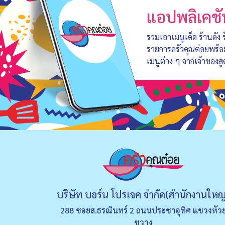
แอปพลิเคชั
รวมเอาเมนูเด็ด ร้านดัง
รายการครัวคุณต๋อยพร้
เมนูต่าง ๆ จากเจ้าของสู
บริษัท บอร์น โปรเจค จำกัด(สำนักงานใหญ
288 ซอยส.ธรณินทร์ 2 ถนนประชาอุทิศ แขวงหัว
ขวาง