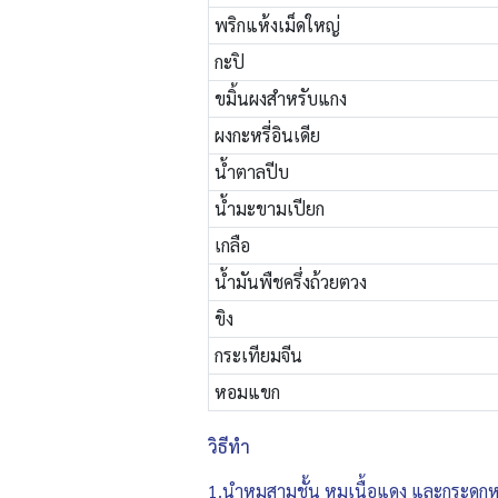
พริกแห้งเม็ดใหญ่
กะปิ
ขมิ้นผงสำหรับแกง
ผงกะหรี่อินเดีย
น้ำตาลปีบ
น้ำมะขามเปียก
เกลือ
น้ำมันพืชครึ่งถ้วยตวง
ขิง
กระเทียมจีน
หอมแขก
วิธีทำ
1.นำหมูสามชั้น หมูเนื้อแดง และกระดูก