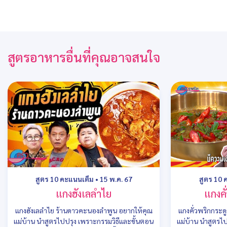
สูตรอาหารอื่นที่คุณอาจสนใจ
สูตร 10 คะแนนเต็ม
•
15 พ.ค. 67
สูตร 10 
แกงฮังเลลำไย
แกงคั
แกงฮังเลลำไย ร้านดาวคะนองลำพูน อยากให้คุณ
แกงคั่วพริกกระด
แม่บ้าน นำสูตรไปปรุง เพราะกรรมวิธีและขั้นตอน
แม่บ้าน นำสูตรไ