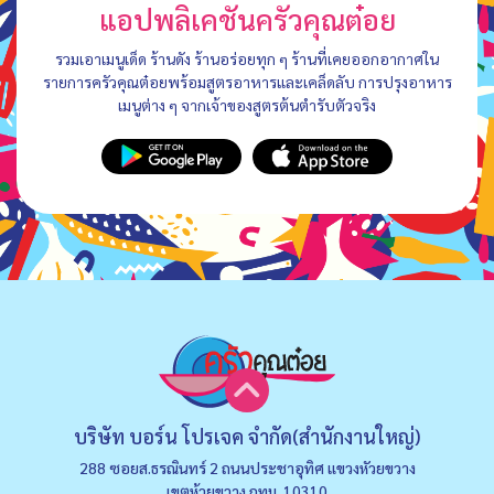
แอปพลิเคชันครัวคุณต๋อย
รวมเอาเมนูเด็ด ร้านดัง ร้านอร่อยทุก ๆ ร้านที่เคยออกอากาศใน
รายการครัวคุณต๋อยพร้อมสูตรอาหารและเคล็ดลับ การปรุงอาหาร
เมนูต่าง ๆ จากเจ้าของสูตรต้นตำรับตัวจริง
บริษัท บอร์น โปรเจค จำกัด(สำนักงานใหญ่)
288 ซอยส.ธรณินทร์ 2 ถนนประชาอุทิศ แขวงหัวยขวาง
เขตห้วยขวาง กทม. 10310