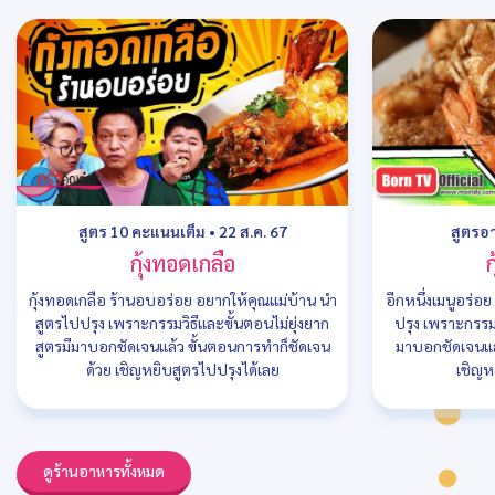
สูตร 10 คะแนนเต็ม
•
22 ส.ค. 67
สูตรอ
กุ้งทอดเกลือ
ก
กุ้งทอดเกลือ ร้านอบอร่อย อยากให้คุณแม่บ้าน นำ
อีกหนึ่งเมนูอร่อ
สูตรไปปรุง เพราะกรรมวิธีและขั้นตอนไม่ยุ่งยาก
ปรุง เพราะกรรมว
สูตรมีมาบอกชัดเจนแล้ว ขั้นตอนการทำก็ชัดเจน
มาบอกชัดเจนแล
ด้วย เชิญหยิบสูตรไปปรุงได้เลย
เชิญห
ดูร้านอาหารทั้งหมด