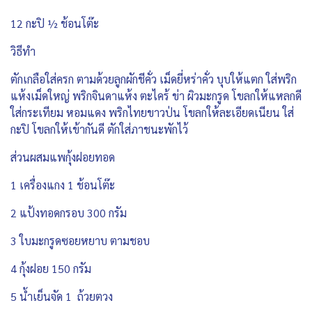
12 กะปิ ½ ช้อนโต๊ะ
วิธีทำ
ตักเกลือใส่ครก ตามด้วยลูกผักชีคั่ว เม็ดยี่หร่าคั่ว บุบให้แตก ใส่พริก
แห้งเม็ดใหญ่ พริกจินดาแห้ง ตะไคร้ ข่า ผิวมะกรูด โขลกให้แหลกดี
ใส่กระเทียม หอมแดง พริกไทยขาวป่น โขลกให้ละเอียดเนียน ใส่
กะปิ โขลกให้เข้ากันดี ตักใส่ภาชนะพักไว้
ส่วนผสมแพกุ้งฝอยทอด
1 เครื่องแกง 1 ช้อนโต๊ะ
2 แป้งทอดกรอบ 300 กรัม
3 ใบมะกรูดซอยหยาบ ตามชอบ
4 กุ้งฝอย 150 กรัม
5 น้ำเย็นจัด 1 ถ้วยตวง