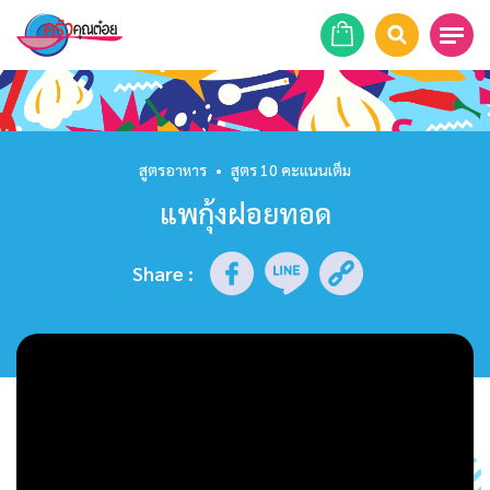
หน้าแรก
สูตรอาหาร
สูตรอาหาร
•
สูตร 10 คะแนนเต็ม
แพกุ้งฝอยทอด
ร้านอาหาร
รายการย้อนหลัง
Share
:
เคล็ดลับก้นครัว
บทความ
ข่าวสาร
ติดต่อเรา