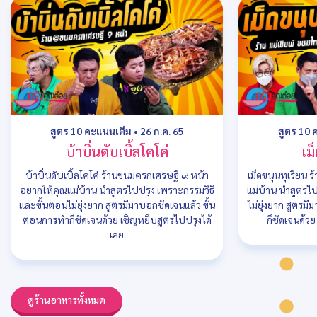
สูตร 10 คะแนนเต็ม
•
26 ก.ค. 65
สูตร 10 
บ้าบิ่นดับเบิ้ลโคโค่
เม
บ้าบิ่นดับเบิ้ลโคโค่ ร้านขนมครกเศรษฐี ๙ หน้า
เม็ดขนุนทุเรียน 
อยากให้คุณแม่บ้าน นำสูตรไปปรุง เพราะกรรมวิธี
แม่บ้าน นำสูตรไ
และขั้นตอนไม่ยุ่งยาก สูตรมีมาบอกชัดเจนแล้ว ขั้น
ไม่ยุ่งยาก สูตรม
ตอนการทำก็ชัดเจนด้วย เชิญหยิบสูตรไปปรุงได้
ก็ชัดเจนด้ว
เลย
ดูร้านอาหารทั้งหมด