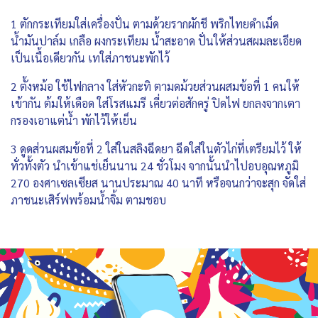
1 ตักกระเทียมใส่เครื่องปั่น ตามด้วยรากผักชี พริกไทยดำเม็ด
น้ำมันปาล์ม เกลือ ผงกระเทียม น้ำสะอาด ปั่นให้ส่วนสผมละเอียด
เป็นเนื้อเดียวกัน เทใส่ภาชนะพักไว้
2 ตั้งหม้อ ใช้ไฟกลาง ใส่หัวกะทิ ตามดม้วยส่วนผสมข้อที่ 1 คนให้
เข้ากัน ต้มให้เดือด ใส่โรสแมรี เคี่ยวต่อสักครู่ ปิดไฟ ยกลงจากเตา
กรองเอาแต่น้ำ พักไว้ให้เย็น
3 ดูดส่วนผสมข้อที่ 2 ใส่ในสลิงฉีดยา ฉีดใส่ในตัวไก่ที่เตรียมไว้ ให้
ทั่วทั้งตัว นำเข้าแช่เย็นนาน 24 ชั่วโมง จากนั้นนำไปอบอุณหภูมิ
270 องศาเซลเซียส นานประมาณ 40 นาที หรือจนกว่าจะสุก จัดใส่
ภาชนะเสิร์ฟพร้อมน้ำจิ้ม ตามชอบ