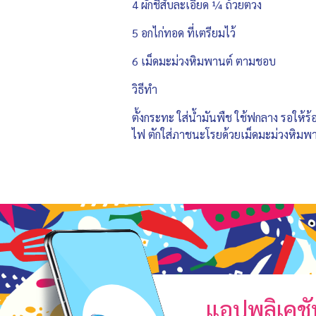
4 ผักชีสับละเอียด ¼ ถ้วยตวง
5 อกไก่ทอด ที่เตรียมไว้
6 เม็ดมะม่วงหิมพานต์ ตามชอบ
วิธีทำ
ตั้งกระทะ ใส่น้ำมันพืช ใช้ฟกลาง รอให้ร้
ไฟ ตักใส่ภาชนะโรยด้วยเม็ดมะม่วงหิมพา
แอปพลิเคชั