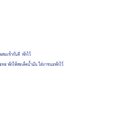
ผสมเข้ากันดี พักไว้
ระทะ พักให้สะเด็ดน้ำมัน ใส่ภาชนะพักไว้