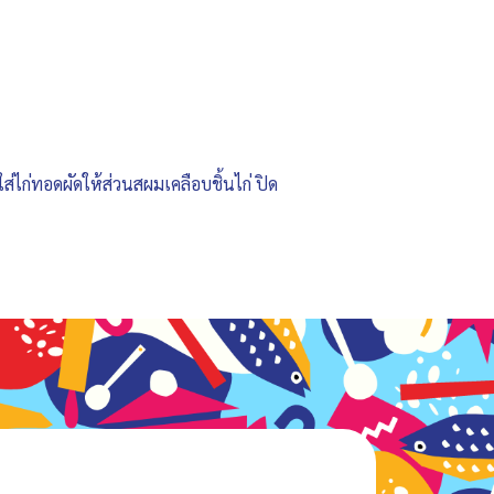
ใส่ไก่ทอดผัดให้ส่วนสผมเคลือบชิ้นไก่ ปิด