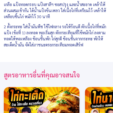
เกลือ แป้งทอดกรอบ แป้งสาลีฯ ซอสปรุง และน้ำสะอาด เคล้าให้
ส่วนผสมเข้ากัน ได้น้ำแป้งข้นเหลว ใส่เนื้อไก่ที่เตรียมไว้ เคล้าให้
เคลือบชิ้นไก่ หมักไว้ 30 นาที
2 ตั้งกระทะ ใส่น้ำมันพืช ใช้ไฟกลาง รอให้ร้อนดี ตักเนื้อไก่ที่หมัก
แป้ง (ข้อที่ 1) ลงทอด พอเริ่มสุก ตักกระเทียมที่ใช้หมักไก่ ลงตาม
ทอดให้พอเหลือง ช้อนขึ้นพัก ไก่สุกดี ช้อนขึ้นจากกระทะ พักให้
สะเด็ดน้ำมัน จัดใส่ภาชนะดรยกระเทียมทอดเสิร์ฟ
สูตรอาหารอื่นที่คุณอาจสนใจ