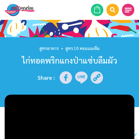
หน้าแรก
สูตรอาหาร
สูตรอาหาร
•
สูตร 10 คะแนนเต็ม
ไก่ทอดพริกแกงป่าแซ่บลืมผัว
ร้านอาหาร
รายการย้อนหลัง
Share
:
เคล็ดลับก้นครัว
บทความ
ข่าวสาร
ติดต่อเรา