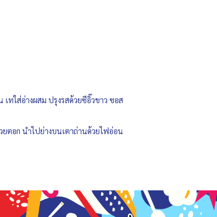
ัน เทใส่อ่างผสม ปรุงรสด้วยซีอิ๊วขาว ซอส
่มัดด้วยตอก นำไปย่างบนเตาถ่านด้วยไฟอ่อน