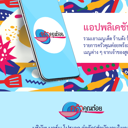
แอปพลิเคชั
รวมเอาเมนูเด็ด ร้านดัง
รายการครัวคุณต๋อยพร้
เมนูต่าง ๆ จากเจ้าของสู
บริษัท บอร์น โปรเจค จำกัด(สำนักงานใหญ