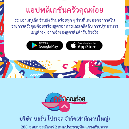
แอปพลิเคชันครัวคุณต๋อย
รวมเอาเมนูเด็ด ร้านดัง ร้านอร่อยทุก ๆ ร้านที่เคยออกอากาศใน
รายการครัวคุณต๋อยพร้อมสูตรอาหารและเคล็ดลับ การปรุงอาหาร
เมนูต่าง ๆ จากเจ้าของสูตรต้นตำรับตัวจริง
บริษัท บอร์น โปรเจค จำกัด(สำนักงานใหญ่)
288 ซอยส.ธรณินทร์ 2 ถนนประชาอุทิศ แขวงหัวยขวาง