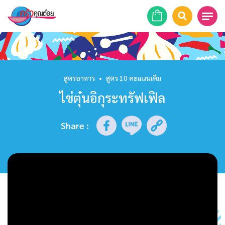
หน้าแรก
สูตรอาหาร
สูตรอาหาร
•
สูตร 10 คะแนนเต็ม
ไข่ตุ๋นอิกุระทรัฟเฟิล
ร้านอาหาร
รายการย้อนหลัง
Share
:
เคล็ดลับก้นครัว
บทความ
ข่าวสาร
ติดต่อเรา