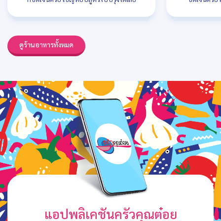
ดูร้านอาหารทั้งหมด
แอปพลิเคชันครัวคุณต๋อย