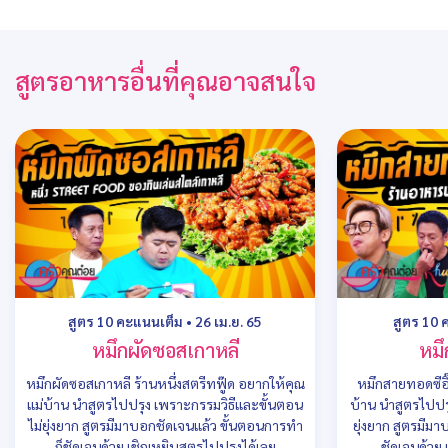
สูตรอาหารอื่นที่คุณอาจสนใจ
สูตร 10 คะแนนเต็ม
•
26 เม.ย. 65
สูตร 10 
หมึกผัดซอสเกาหลี
หมึ
หมึกผัดซอสเกาหลี ร้านหนึ่งสตรีทฟู๊ด อยากให้คุณ
หมึกสายทอดซีอิ๊
แม่บ้าน นำสูตรไปปรุง เพราะกรรมวิธีและขั้นตอน
บ้าน นำสูตรไปปร
ไม่ยุ่งยาก สูตรมีมาบอกชัดเจนแล้ว ขั้นตอนการทำ
ยุ่งยาก สูตรมีม
ก็ชัดเจนด้วย เชิญหยิบสูตรไปปรุงได้เลย
ชัดเจนด้วย 