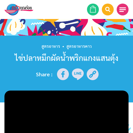
หน้าแรก
สูตรอาหาร
สูตรอาหาร
•
สูตรอาหารคาว
ไข่ปลาหมึกผัดน้ำพริกแกงแสนตุ้ง
ร้านอาหาร
รายการย้อนหลัง
Share
:
เคล็ดลับก้นครัว
บทความ
ข่าวสาร
ติดต่อเรา