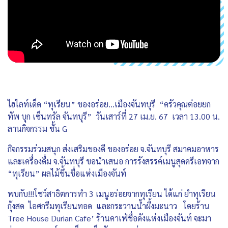
ไฮไลท์เด็ด “ทุเรียน” ของอร่อย…เมืองจันทบุรี “ครัวคุณต๋อยยก
ทัพ บุก เซ็นทรัล จันทบุรี” วันเสาร์ที่ 27 เม.ย. 67 เวลา 13.00 น.
ลานกิจกรรม ชั้น G
กิจกรรมร่วมสนุก ส่งเสริมของดี ของอร่อย จ.จันทบุรี สมาคมอาหาร
และเครื่องดื่ม จ.จันทบุรี ขอนำเสนอ การรังสรรค์เมนูสุดครีเอทจาก
“ทุเรียน” ผลไม้ขึ้นชื่อแห่งเมืองจันท์
พบกับ!!!โชว์สาธิตการทำ 3 เมนูอร่อยจากทุเรียน ได้แก่ ยำทุเรียน
กุ้งสด ไอศกรีมทุเรียนทอด และกระวานน้ำผึ้งมะนาว โดยร้าน
Tree House Durian Cafe’ ร้านคาเฟ่ชื่อดังแห่งเมืองจันท์ จะมา