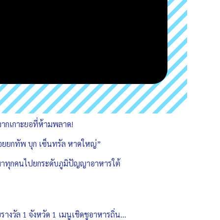
จากเกาะยอที่ห้ามพลาด!
อยยกทัพ บุก เซ็นทรัล หาดใหญ่”
อมพาทุกคนไปยกระดับภูมิปัญญาอาหารใต้
างวัล 1 จังหวัด 1 เมนูเชิดชูอาหารถิ่น…