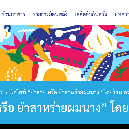
ร้านอาหาร
รายการย้อนหลัง
เคล็ดลับก้นครัว
บทคว
าร
•
ไฮไลท์ “ยำสาย หรือ ยำสาหร่ายผมนาง” โดยร้าน ค
หรือ ยำสาหร่ายผมนาง” โดย