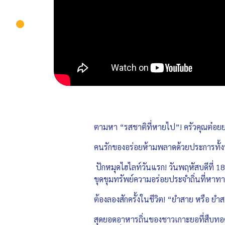
ตามหา “รสชาติที่หายไป”! ครัวคุณต๋อย
คนรักของอร่อยห้ามพลาดด้วยประการทั้งป
ปักหมุดไฮไลท์วันแรก! วันพฤหัสบดีที่ 
ขุดขุมทรัพย์ความอร่อยประจำถิ่นที่หาทาน
ต้องลองสักครั้งในชีวิต! “ยำสาย หรือ 
สุดยอดอาหารถิ่นของชาวเกาะยอที่สืบทอดสู