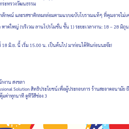
ดยกระทรวงวัฒนธรรม
็นเอกลักษณ์ และรสชาติกลมกล่อมตามแบบฉบับโบราณแท้ๆ ที่คุณอาจไม่เค
ัล หาดใหญ่ (บริเวณ ลานโปรโมชั่น ชั้น 1) ระยะเวลางาน: 18 – 28 มิถุ
ี่ 18 มิ.ย. นี้ เริ่ม 15.00 น. เป็นต้นไป มาก่อนได้ฟินก่อนนะจ๊ะ!
นักงาน สงขลา
onal Solution สิทธิประโยชน์เพื่อผู้ประกอบการ ร้านสะอาดอนามัย ยื
้มค่าทุกนาที ดูทีวีสีช่อง 3