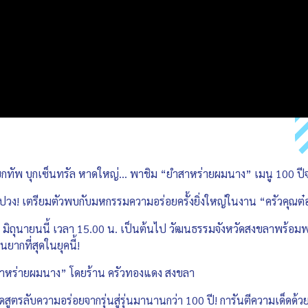
ยกทัพ บุกเซ็นทรัล หาดใหญ่… พาชิม “ยำสาหร่ายผมนาง” เมนู 100 ปี
วง! เตรียมตัวพบกับมหกรรมความอร่อยครั้งยิ่งใหญ่ในงาน “ครัวคุณต๋
18 มิถุนายนนี้ เวลา 15.00 น. เป็นต้นไป วัฒนธรรมจังหวัดสงขลาพร้
ยากที่สุดในยุคนี้!
ยำสาหร่ายผมนาง” โดยร้าน ครัวทองแดง สงขลา
ตรลับความอร่อยจากรุ่นสู่รุ่นมานานกว่า 100 ปี! การันตีความเด็ดด้วยร