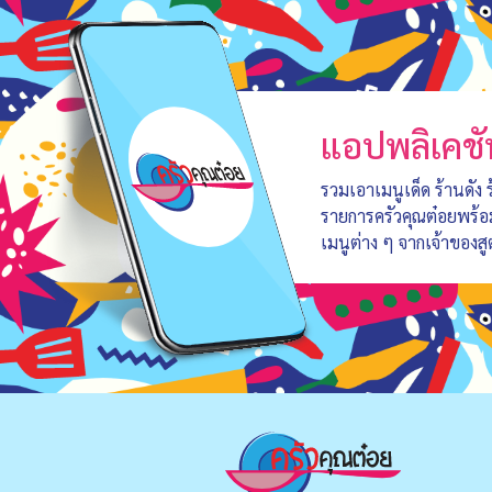
แอปพลิเคชั
รวมเอาเมนูเด็ด ร้านดัง
รายการครัวคุณต๋อยพร้
เมนูต่าง ๆ จากเจ้าของสู