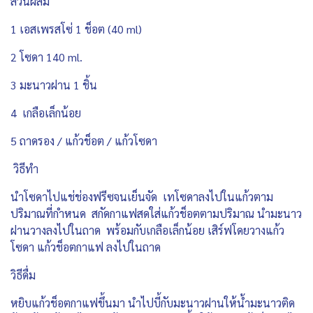
ส่วนผสม
1 เอสเพรสโซ่ 1 ช็อต (40 ml)
2 โซดา 140 ml.
3 มะนาวฝาน 1 ชิ้น
4 เกลือเล็กน้อย
5 ถาดรอง / แก้วช็อต / แก้วโซดา
วิธีทำ
นำโซดาไปแช่ช่องฟรีซจนเย็นจัด เทโซดาลงไปในแก้วตาม
ปริมาณที่กำหนด สกัดกาแฟสดใส่แก้วช็อตตามปริมาณ นำมะนาว
ฝานวางลงไปในถาด พร้อมกับเกลือเล็กน้อย เสิร์ฟโดยวางแก้ว
โซดา แก้วช็อตกาแฟ ลงไปในถาด
วิธีดื่ม
หยิบแก้วช็อตกาแฟขึ้นมา นำไปบี้กับมะนาวฝานให้น้ำมะนาวติด