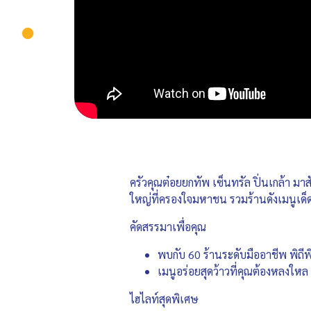
ครัวคุณต๋อยยกทัพ เซ็นทรัล ปิ่นเกล้า มา
ใหญ่ที่ครองใจมหาชน รวมร้านดังเมนูเด็ด
คัดสรรมาเพื่อคุณ
พบกับ 60 ร้านระดับมืออาชีพ พิถี
เมนูอร่อยสุดว้าวที่คุณต้องหลงให
ไฮไลท์สุดพิเศษ