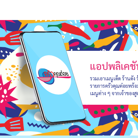
แอปพลิเคชั
รวมเอาเมนูเด็ด ร้านดัง
รายการครัวคุณต๋อยพร้
เมนูต่าง ๆ จากเจ้าของสู