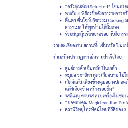
“ครัวคุณต๋อย Selected” โซนอร่อ
พบกับ 3 พิธีกรชื่อดังจากรายการค
ตื่นตา ตื่นใจกับกิจกรรม Cooking Sh
คาราเมล ให้ทุกท่านได้ลิ้มลอง
ร่วมสนุกลุ้นรับของอร่อย กับกิจกรร
รายละเอียดงาน สถานที่: เซ็นทรัล ปิ่นเก
ร่วมสร้างปรากฏการณ์ความสำเร็จโดย
ศูนย์การค้าเซ็นทรัล ปิ่นเกล้า
หมูยอ วชาลิสา สูตรเวียดนาม ไม่ใส่แ
เวิลด์แก๊ส เคียงข้างคุณอย่างปลอดภ
แก๊สเคียงข้าง สร้างรอยยิ้ม”
รสดีเมนู ครบรส ครบเครื่องในซองเ
“ขอขอบคุณ Magiclean Kao Profess
สถานีวิทยุโทรทัศน์ไทยทีวีสีช่อง 3