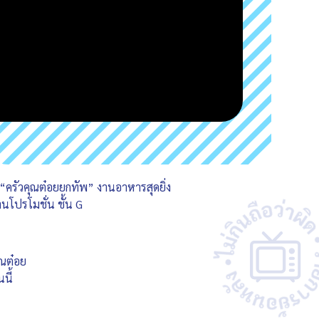
น “ครัวคุณต๋อยยกทัพ” งานอาหารสุดยิ่ง
นโปรโมชั่น ชั้น G
ุณต๋อย
นี้