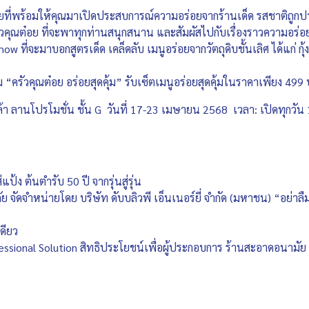
ยที่พร้อมให้คุณมาเปิดประสบการณ์ความอร่อยจากร้านเด็ด รสชาติถูก
รัวคุณต๋อย ที่จะพาทุกท่านสนุกสนาน และสัมผัสไปกับเรื่องราวความอร
ow ที่จะมาบอกสูตรเด็ด เคล็ดลับ เมนูอร่อยจากวัตถุดิบชั้นเลิศ ได้แก่ กุ
ม “ครัวคุณต๋อย อร่อยสุดคุ้ม” รับเซ็ตเมนูอร่อยสุดคุ้มในราคาเพียง 499
ล้า ลานโปรโมชั่น ชั้น G วันที่ 17-23 เมษายน 2568 เวลา: เปิดทุกวัน
ป้ง ต้นตำรับ 50 ปี จากรุ่นสู่รุ่น
ัย จัดจำหน่ายโดย บริษัท ดับบลิวพี เอ็นเนอร์ยี่ จำกัด (มหาชน) “อย่าลืม
ดียว
ional Solution สิทธิประโยชน์เพื่อผู้ประกอบการ ร้านสะอาดอนามัย ย