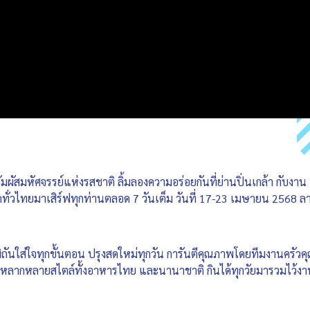
สัมผัสมหัศจรรย์แห่งรสชาติ ลิ้มลองความอร่อยกันที่ย่านปิ่นเกล้า กับงา
ทั่วไทยมาเสิร์ฟทุกท่านตลอด 7 วันเต็ม วันที่ 17-23 เมษายน 2568 ลา
พิถันใส่ใจทุกขั้นตอน ปรุงสดใหม่ทุกวัน การันตีคุณภาพโดยทีมงานครัวค
ล หลากหลายสไตล์ทั้งอาหารไทย และนานาชาติ กินได้ทุกวัยมารวมไว้งาน