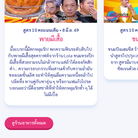
สูตร 10 คะแนนเต็ม
•
8 มิ.ย. 69
สูตร 10 
พายผีเสื้อ
ขน
มื้อเบรกนี้มีตกหลุมรัก! พกความฟินระดับสิบไป
ขนมปังแฮมชีส ร
กับพายผีเสื้อสุดคราฟต์จากร้าน Lole ขนมทรงปีก
นำสูตรไปปรุง เพ
ผีเสื้อที่สวยงามจนไม่กล้าทาน แต่ถ้าได้ลองกัดสัก
ยาก สูตรมีมาบ
คำ... ความกรอบกรวบที่ผสานเข้ากับความฉ่ำมัน
ชัดเจนด้วย 
ของเนยชั้นเลิศ จะทำให้คุณลืมความเหนื่อยล้าไป
ปลิดทิ้ง ทานคู่กับชาอุ่น ๆ หรือกาแฟแก้วโปรด
บอกเลยว่านี่คือรสชาติที่ทำให้ตกหลุมรักซ้ำ ๆ ได้
ไม่มีเบื่อ
ดูร้านอาหารทั้งหมด