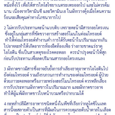
หม้อทิ้งไว้ เพื่อให้สารไทโฮไซยาเนตระเหยออกไป และไม่ควรต้ม
นาน เนื่องจากวิตามินซี และวิตามินเอ ในผักกวางตุ้งเมื่อโดนความ
ร้อนจะเสียคุณค่าทางโภชนาการไป
2 ไม่ควรรับประทานคะน้าแบบดิบ เพราะคะน้ามีสารกอยโตรเจน
ซึ่งอยู่ในกลุ่มสารที่ขัดขวางการสร้างฮอร์โมนในต่อมไทรอยด์
ทำให้ต่อมไทรอยด์ทำงานต่ำ การได้รับคะน้าในปริมาณมากเกิน
ไปอาจจะทำให้เกิดอาการท้องอืดท้องเฟ้อ ร่างกายขาดแร่ธาตุ
ไอโอดีน ซึ่งเป็นสาเหตุของโรคคอพอก ควรนำปรุงคะน้าให้สุก
ก่อนรับประทานเพื่อลดปริมาณสารกอยโตรเจนลง
3 ผักกาดขาวมีสารซึ่งอาจยับยั้งการลำเลียงธาตุอาหารไอโอดีนไป
ยังต่อมไทรอยด์ รวมถึงรบกวนการทำงานของต่อมไทรอยด์ ผู้ป่วย
ด้วยภาวะคอพอกหรือภาวะพร่องฮอร์โมนไทรอยด์ ควรหลีกเลี่ยง
การรับประทานผักกาดขาวในปริมาณมาก และผักกาดขาวอาจ
ทำให้ผู้แพ้ผักกาดขาวใบหน้าบวมหรือปากบวมได้
4 กะหล่ำปลีมีสารอาหารชนิดหนึ่งในพืชที่เรียกว่ากลูโคซิโนเลต
สารนี้จะสลายตัวเป็นสารที่มีผลในการควบคุมระดับน้ำตาลในเลือด